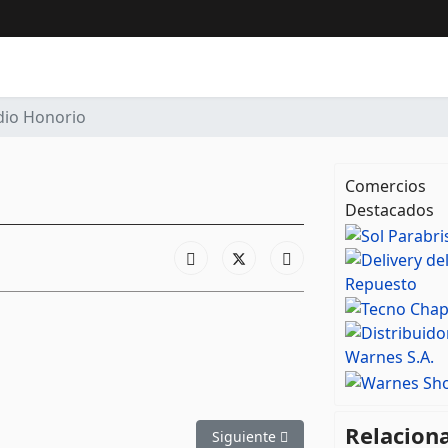
dio Honorio
Comercios
Destacados
Relacion
Artículo siguiente: X-Red
Siguiente