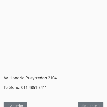
Av. Honorio Pueyrredon 2104
Teléfono: 011 4851-8411
Artículo anterior: Cerrajería del Automotor Box Marley
Artículo siguien
Anterior
Siguiente