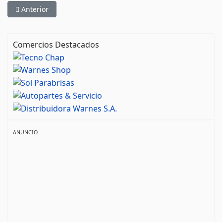
Artículo anterior: Design Car
Anterior
Comercios Destacados
ANUNCIO