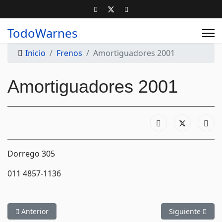
TodoWarnes
Inicio
Frenos
Amortiguadores 2001
Amortiguadores 2001
Dorrego 305
011 4857-1136
Artículo anterior: Auto Repuestos SA
Artículo siguien
Anterior
Siguiente