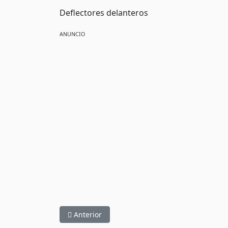
Deflectores delanteros
ANUNCIO
Artículo anterior: CarFun
Anterior