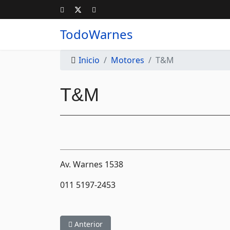
TodoWarnes
Inicio
Motores
T&M
T&M
Av. Warnes 1538
011 5197-2453
Artículo anterior: ST Autopartes
Anterior