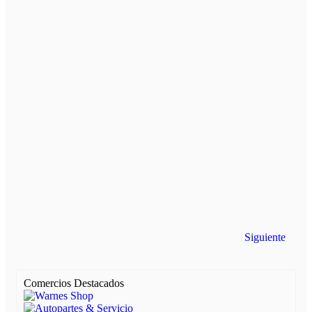
Artículo siguie
Siguiente
Comercios Destacados