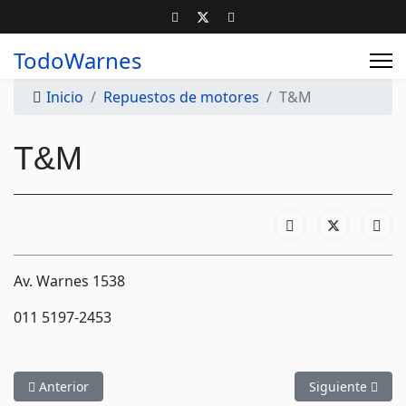
TodoWarnes
Inicio
Repuestos de motores
T&M
T&M
Av. Warnes 1538
011 5197-2453
Artículo anterior: Autosol
Artículo siguien
Anterior
Siguiente