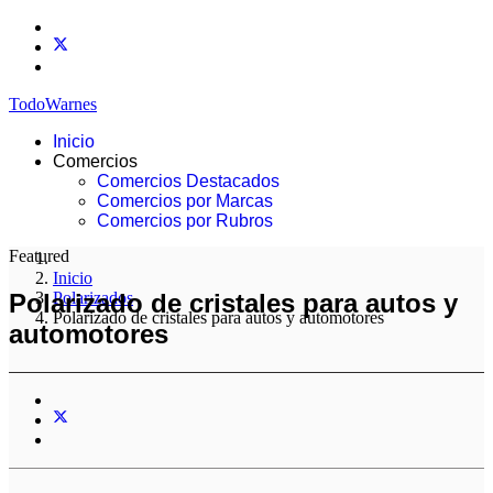
TodoWarnes
Inicio
Comercios
Comercios Destacados
Comercios por Marcas
Comercios por Rubros
Featured
Inicio
Polarizado de cristales para autos y
Polarizados
Polarizado de cristales para autos y automotores
automotores