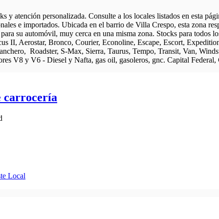
s y atención personalizada. Consulte a los locales listados en esta pág
ionales e importados. Ubicada en el barrio de Villa Crespo, esta zona re
para su automóvil, muy cerca en una misma zona. Stocks para todos los 
us II, Aerostar, Bronco, Courier, Econoline, Escape, Escort, Expedition
chero, Roadster, S-Max, Sierra, Taurus, Tempo, Transit, Van, Winds
s V8 y V6 - Diesel y Nafta, gas oil, gasoleros, gnc. Capital Federal,
 carrocería
d
te Local