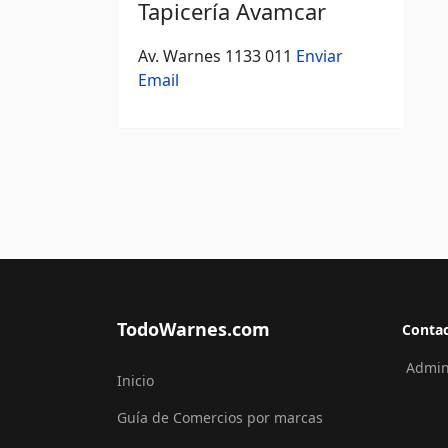
Tapicería Avamcar
Av. Warnes 1133 011
Enviar
Email
TodoWarnes.com
Conta
Admini
Inicio
Guía de Comercios por marcas