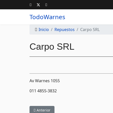
TodoWarnes
Inicio
Repuestos
Carpo SRL
Carpo SRL
Av Warnes 1055
011 4855-3832
Artículo anterior: Cabriolet Repuestos SRL
Anterior