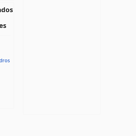
ados
es
ndros