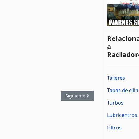
Relacion
a
Radiador
Talleres
Tapas de cili
Artículo siguiente: Repuestos Leo
Siguiente
Turbos
Lubricentros
Filtros