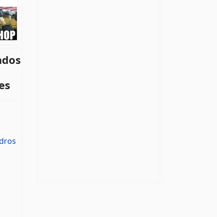
ados
es
ndros