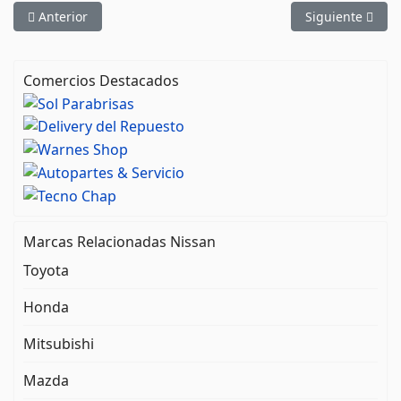
Artículo anterior: Asian Motors
Artículo siguien
Anterior
Siguiente
Comercios Destacados
Marcas Relacionadas Nissan
Toyota
Honda
Mitsubishi
Mazda