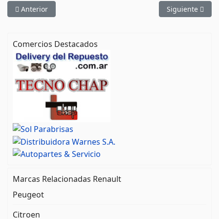
Artículo anterior: Chaperio Renault partes de carroceria
Artículo siguien
Anterior
Siguiente
Comercios Destacados
Marcas Relacionadas Renault
Peugeot
Citroen