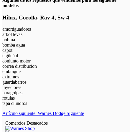
Algunos de los repuestos que vendemos para los siguiente
modelos
Hilux, Corolla, Rav 4, Sw 4
amortiguadores
arbol levas
bobina
bomba agua
capot
cigüeñal
conjunto motor
correa distribucion
embrague
extremos
guardabarros
inyectores
paragolpes
rotulas
tapa cilindros
Artículo siguiente: Warnes Dodge
Siguiente
Comercios Destacados