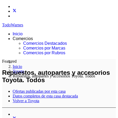
TodoWarnes
Inicio
Comercios
Comercios Destacados
Comercios por Marcas
Comercios por Rubros
Featured
Inicio
Repuestos, autopartes y accesorios
Toyota
Repuestos, autopartes y accesorios Toyota. Todos
Toyota. Todos
Ofertas publicadas por esta casa
Datos completos de esta casa destacada
Volver a Toyota